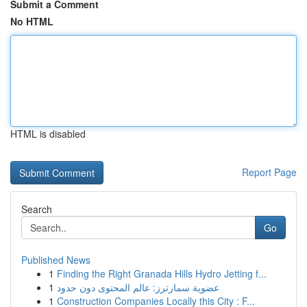
Submit a Comment
No HTML
HTML is disabled
Report Page
Search
Go
Published News
1
Finding the Right Granada Hills Hydro Jetting f...
1
عضوية سمارترز: عالم المحتوى دون حدود
1
Construction Companies Locally this City : F...