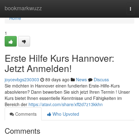
Home
bookmarkwuzz
Togg
navi
Home
1
Erste Hilfe Kurs Hannover:
Jetzt Anmelden!
joycevbgs230303
89 days ago
News
Discuss
Sie möchten in Hannover einen fundierten Erste-Hilfe-Kurs
absolvieren? Dann bewerben Sie sich jetzt Ihren Termin ! Unser
Kurs bietet Ihnen essentielle Kenntnisse und Fähigkeiten im
Bereich der
https://atavi.com/share/xff2d7z13kkhn
Comments
Who Upvoted
Comments