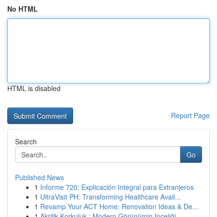
No HTML
HTML is disabled
Report Page
Search
Go
Published News
1
Informe 720: Explicación Integral para Extranjeros
1
UltraVisit PH: Transforming Healthcare Avail...
1
Revamp Your ACT Home: Renovation Ideas & De...
1
Akrilik Korkuluk : Modern Görünümin Inceliği