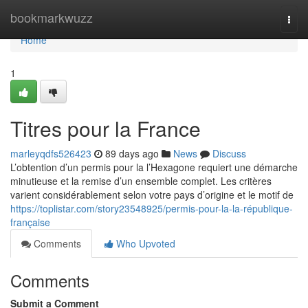
Home
bookmarkwuzz
Togg
navi
Home
1
Titres pour la France
marleyqdfs526423
89 days ago
News
Discuss
L’obtention d’un permis pour la l’Hexagone requiert une démarche
minutieuse et la remise d’un ensemble complet. Les critères
varient considérablement selon votre pays d’origine et le motif de
https://toplistar.com/story23548925/permis-pour-la-la-république-
française
Comments
Who Upvoted
Comments
Submit a Comment