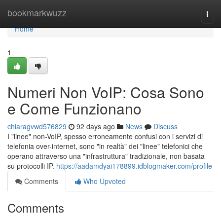
Home
bookmarkwuzz
Togg
navi
Home
1
Numeri Non VoIP: Cosa Sono
e Come Funzionano
chiaragvwd576829
92 days ago
News
Discuss
I "linee" non-VoIP, spesso erroneamente confusi con i servizi di
telefonia over-internet, sono "in realtà" dei "linee" telefonici che
operano attraverso una "infrastruttura" tradizionale, non basata
su protocolli IP.
https://aadamdyai178899.idblogmaker.com/profile
Comments
Who Upvoted
Comments