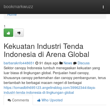
Home
bookmarkwuzz
Togg
navi
Home
1
Kekuatan Industri Tenda
Indonesia di Arena Global
barbaraknfo448651
91 days ago
News
Discuss
Sektor canopy Indonesia tumbuh menegaskan kekuatan yang
luar biasa di lingkungan global. Penjualan hasil canopy,
khususnya canopy perkemahan dan canopy pembangunan, terus
bertambah ke berbagai macam negeri di berbagai
https://tomaslbth695123.angelinsblog.com/39962344/daya-
industri-tenda-indonesia-di-lingkungan-global
Comments
Who Upvoted