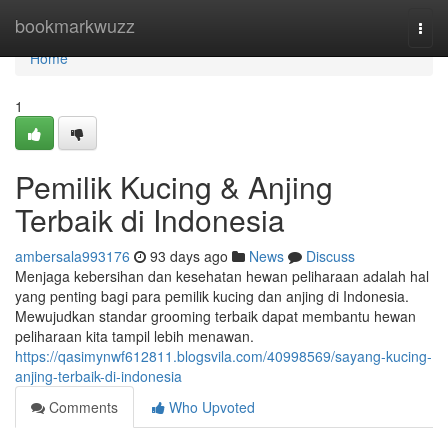
Home
bookmarkwuzz
Togg
navi
Home
1
Pemilik Kucing & Anjing
Terbaik di Indonesia
ambersala993176
93 days ago
News
Discuss
Menjaga kebersihan dan kesehatan hewan peliharaan adalah hal
yang penting bagi para pemilik kucing dan anjing di Indonesia.
Mewujudkan standar grooming terbaik dapat membantu hewan
peliharaan kita tampil lebih menawan.
https://qasimynwf612811.blogsvila.com/40998569/sayang-kucing-
anjing-terbaik-di-indonesia
Comments
Who Upvoted