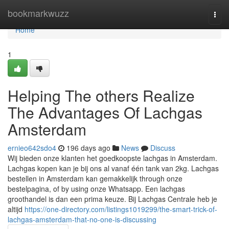
Home
bookmarkwuzz
Togg
navi
Home
1
Helping The others Realize
The Advantages Of Lachgas
Amsterdam
ernieo642sdo4
196 days ago
News
Discuss
Wij bieden onze klanten het goedkoopste lachgas in Amsterdam.
Lachgas kopen kan je bij ons al vanaf één tank van 2kg. Lachgas
bestellen in Amsterdam kan gemakkelijk through onze
bestelpagina, of by using onze Whatsapp. Een lachgas
groothandel is dan een prima keuze. Bij Lachgas Centrale heb je
altijd
https://one-directory.com/listings1019299/the-smart-trick-of-
lachgas-amsterdam-that-no-one-is-discussing