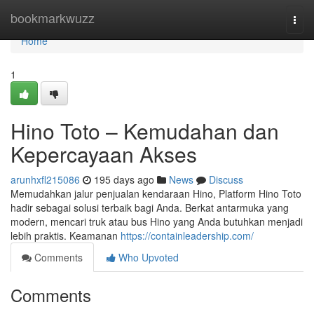
Home
bookmarkwuzz
Togg
navi
Home
1
Hino Toto – Kemudahan dan
Kepercayaan Akses
arunhxfl215086
195 days ago
News
Discuss
Memudahkan jalur penjualan kendaraan Hino, Platform Hino Toto
hadir sebagai solusi terbaik bagi Anda. Berkat antarmuka yang
modern, mencari truk atau bus Hino yang Anda butuhkan menjadi
lebih praktis. Keamanan
https://containleadership.com/
Comments
Who Upvoted
Comments