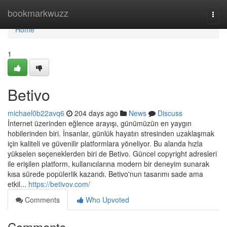
Home
bookmarkwuzz
Togg
navi
Home
1
Betivo
michael0b22avq6
204 days ago
News
Discuss
İnternet üzerinden eğlence arayışı, günümüzün en yaygın
hobilerinden biri. İnsanlar, günlük hayatın stresinden uzaklaşmak
için kaliteli ve güvenilir platformlara yöneliyor. Bu alanda hızla
yükselen seçeneklerden biri de Betivo. Güncel copyright adresleri
ile erişilen platform, kullanıcılarına modern bir deneyim sunarak
kısa sürede popülerlik kazandı. Betivo'nun tasarımı sade ama
etkil...
https://betivov.com/
Comments
Who Upvoted
Comments