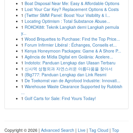
1
Boat Disposal Near Me: Easy & Affordable Options
1
Lost Your Car Key? Replacement Options & Costs
1
{Twitter SMM Panel: Boost Your Visibility & I...
1
Locating Optimism : Total Substance Abuse...
1
ROKOK88: Teknik Langkah demi Langkah pemula
y...
1
Wood Briquettes to Purchase: Find the Top Price...
1
Forum Infirmier Libéral : Échanges, Conseils et...
1
Kenya Honeymoon Packages: Game & A Shore P...
1
Agência de Mídia Digital em Goiânia: Acelere...
1
Indototo: Panduan Lengkap dan Ulasan Terbaru
1
신사역 성형외과 자연스러운 아름다움을 찾아서
1
{Big777: Panduan Lengkap dan Link Resmi
1
De Toekomst van de Agrofood Industrie: Innovati...
1
Warehouse Waste Clearance Supported by Rubbish
...
1
Golf Carts for Sale: Find Yours Today!
Copyright © 2026 |
Advanced Search
|
Live
|
Tag Cloud
|
Top