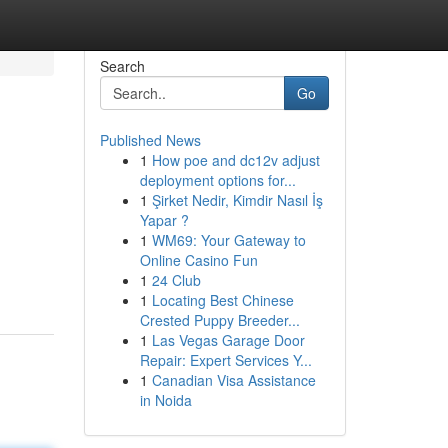
Search
Go
Published News
1
How poe and dc12v adjust
deployment options for...
1
Şirket Nedir, Kimdir Nasıl İş
Yapar ?
1
WM69: Your Gateway to
Online Casino Fun
1
24 Club
1
Locating Best Chinese
Crested Puppy Breeder...
1
Las Vegas Garage Door
Repair: Expert Services Y...
1
Canadian Visa Assistance
in Noida