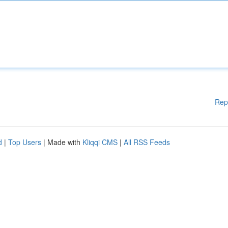
Rep
d
|
Top Users
| Made with
Kliqqi CMS
|
All RSS Feeds