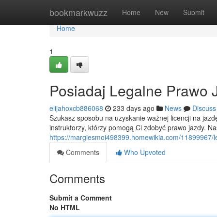
Home
bookmarkwuzz
Home
New
Submit
Home
1
Posiadaj Legalne Prawo 
elijahoxcb886068
233 days ago
News
Discuss
Szukasz sposobu na uzyskanie ważnej licencji na jazdę?
instruktorzy, którzy pomogą Ci zdobyć prawo jazdy. Na
https://margiesmoi498399.homewikia.com/11899967/
Comments
Who Upvoted
Comments
Submit a Comment
No HTML