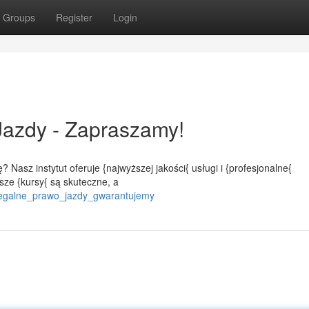
Groups
Register
Login
Jazdy - Zapraszamy!
 Nasz instytut oferuje {najwyższej jakości{ usługi i {profesjonalne{
sze {kursy{ są skuteczne, a
legalne_prawo_jazdy_gwarantujemy