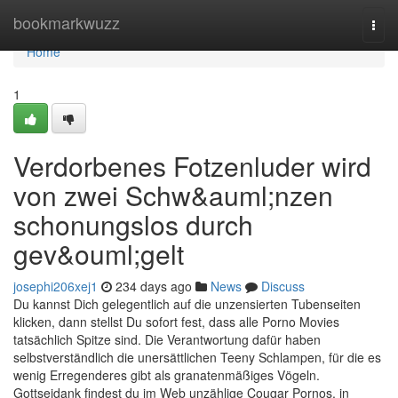
Home
bookmarkwuzz
Togg
navi
Home
1
Verdorbenes Fotzenluder wird
von zwei Schw&auml;nzen
schonungslos durch
gev&ouml;gelt
josephi206xej1
234 days ago
News
Discuss
Du kannst Dich gelegentlich auf die unzensierten Tubenseiten
klicken, dann stellst Du sofort fest, dass alle Porno Movies
tatsächlich Spitze sind. Die Verantwortung dafür haben
selbstverständlich die unersättlichen Teeny Schlampen, für die es
wenig Erregenderes gibt als granatenmäßiges Vögeln.
Gottseidank findest du im Web unzählige Cougar Pornos, in