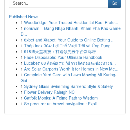
Go
Published News
1
Woodbridge: Your Trusted Residential Roof Profe...
1
nohuwin – Đăng Nhập Nhanh, Khám Phá Kho Game
Đ...
1
8xbet and Xtabet: Your Guide to Online Betting ...
1
Thép Inox 304: Lợi Thế Vượt Trội và Ứng Dụng
1
918博天堂科技：打造领先云平台新标杆
1
Fade Disposable: Your Ultimate Handbook
1
Lucabet168 ติดต่อเรา: วิธีการติดต่อและช่องทางช่...
1
Are Solar Carports Worth It for Homes in New Me...
1
Complete Yard Care with Lawn Mowing Mt Kuring-
Gai
1
Sydney Glass Swimming Barriers: Style & Safety
1
Flower Delivery Raleigh NC
1
Catfolk Monks: A Feline Path to Wisdom
1
Se procurer un brevet navigation : Expli...