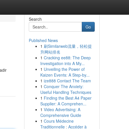
Search
Go
Published News
1
刷Similarweb流量，轻松提
升网站排名
1
Cracking ee88: The Deep
Investigation into A My...
1
Unveiling the Power of
adir
Kaizen Events: A Step-by...
1
ize888 Contact The Team
1
Conquer The Anxiety:
Useful Handling Techniques
1
Finding the Best A4 Paper
Supplier: A Comprehen...
1
Video Advertising: A
Comprehensive Guide
1
Cours Médecine
Traditionnelle : Accéder à