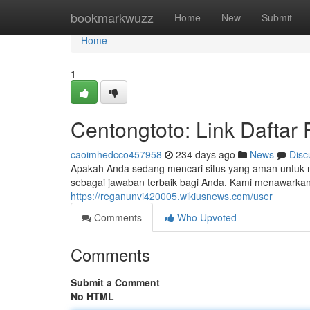
Home
bookmarkwuzz
Home
New
Submit
Home
1
Centongtoto: Link Daftar 
caoimhedcco457958
234 days ago
News
Disc
Apakah Anda sedang mencari situs yang aman untuk
sebagai jawaban terbaik bagi Anda. Kami menawark
https://reganunvi420005.wikiusnews.com/user
Comments
Who Upvoted
Comments
Submit a Comment
No HTML