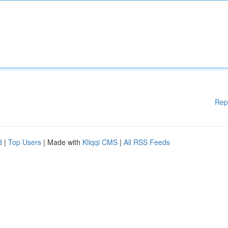
Rep
d
|
Top Users
| Made with
Kliqqi CMS
|
All RSS Feeds