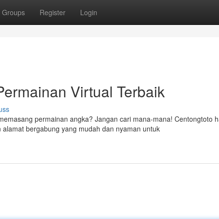
Groups
Register
Login
Permainan Virtual Terbaik
uss
 memasang permainan angka? Jangan cari mana-mana! Centongtoto h
an alamat bergabung yang mudah dan nyaman untuk