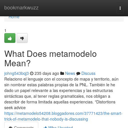
Home
bookmarkwuzz
Togg
navi
Home
1
What Does metamodelo
Mean?
johng543bqj3
235 days ago
News
Discuss
Relaciono el lenguaje con el concepto de mapa y territorio, aún
sin nombrar estas palabras propias de la PNL. También le he
dado un papel relevante a las experiencias y las estructuras
sintácticas que, al tener reglas gramaticales, nos obligan a
describir de forma limitada aquellas experiencias. "Distortions
seek advice
https://metamodelo54208.bloggadores.com/37771423/the-smart-
trick-of-metamodelo-that-nobody-is-discussing
Comments
Who Upvoted