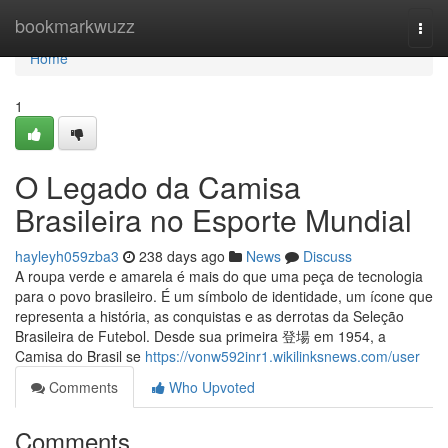
Home
bookmarkwuzz
Togg
navi
Home
1
O Legado da Camisa
Brasileira no Esporte Mundial
hayleyh059zba3
238 days ago
News
Discuss
A roupa verde e amarela é mais do que uma peça de tecnologia
para o povo brasileiro. É um símbolo de identidade, um ícone que
representa a história, as conquistas e as derrotas da Seleção
Brasileira de Futebol. Desde sua primeira 登場 em 1954, a
Camisa do Brasil se
https://vonw592inr1.wikilinksnews.com/user
Comments
Who Upvoted
Comments