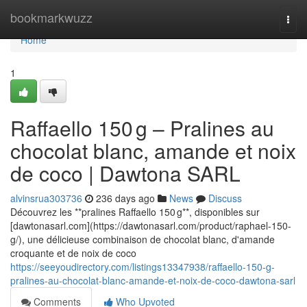
Home
bookmarkwuzz
Togg
navi
Home
1
Raffaello 150 g – Pralines au
chocolat blanc, amande et noix
de coco | Dawtona SARL
alvinsrua303736
236 days ago
News
Discuss
Découvrez les **pralines Raffaello 150 g**, disponibles sur
[dawtonasarl.com](https://dawtonasarl.com/product/raphael-150-
g/), une délicieuse combinaison de chocolat blanc, d'amande
croquante et de noix de coco
https://seeyoudirectory.com/listings13347938/raffaello-150-g-
pralines-au-chocolat-blanc-amande-et-noix-de-coco-dawtona-sarl
Comments
Who Upvoted