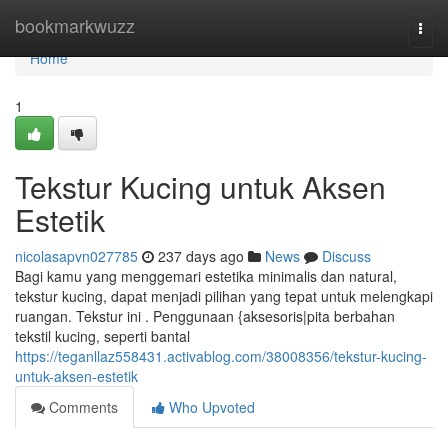
Home
bookmarkwuzz
Togg
navi
Home
1
Tekstur Kucing untuk Aksen
Estetik
nicolasapvn027785
237 days ago
News
Discuss
Bagi kamu yang menggemari estetika minimalis dan natural,
tekstur kucing, dapat menjadi pilihan yang tepat untuk melengkapi
ruangan. Tekstur ini . Penggunaan {aksesoris|pita berbahan
tekstil kucing, seperti bantal
https://teganllaz558431.activablog.com/38008356/tekstur-kucing-
untuk-aksen-estetik
Comments
Who Upvoted