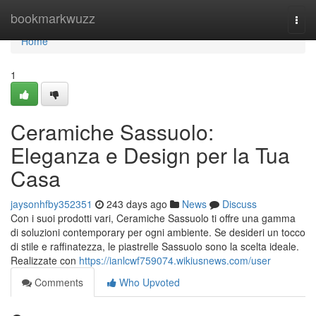
Home
bookmarkwuzz
Togg
navi
Home
1
Ceramiche Sassuolo:
Eleganza e Design per la Tua
Casa
jaysonhfby352351
243 days ago
News
Discuss
Con i suoi prodotti vari, Ceramiche Sassuolo ti offre una gamma
di soluzioni contemporary per ogni ambiente. Se desideri un tocco
di stile e raffinatezza, le piastrelle Sassuolo sono la scelta ideale.
Realizzate con
https://ianlcwf759074.wikiusnews.com/user
Comments
Who Upvoted