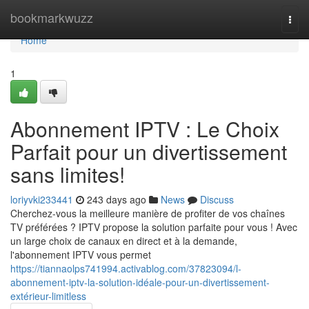
Home
bookmarkwuzz
Togg
navi
Home
1
Abonnement IPTV : Le Choix
Parfait pour un divertissement
sans limites!
loriyvki233441
243 days ago
News
Discuss
Cherchez-vous la meilleure manière de profiter de vos chaînes
TV préférées ? IPTV propose la solution parfaite pour vous ! Avec
un large choix de canaux en direct et à la demande,
l'abonnement IPTV vous permet
https://tiannaolps741994.activablog.com/37823094/l-
abonnement-iptv-la-solution-idéale-pour-un-divertissement-
extérieur-limitless