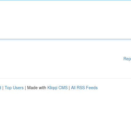
Rep
d
|
Top Users
| Made with
Kliqqi CMS
|
All RSS Feeds