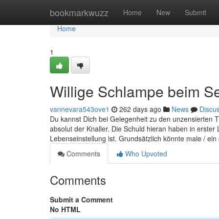
Home
bookmarkwuzz
Home
New
Submit
Home
1
Willige Schlampe beim S
vannevara543ove1
262 days ago
News
Discu
Du kannst Dich bei Gelegenheit zu den unzensierten Tu
absolut der Knaller. Die Schuld hieran haben in erster
Lebenseinstellung ist. Grundsätzlich könnte male / ei
Comments
Who Upvoted
Comments
Submit a Comment
No HTML