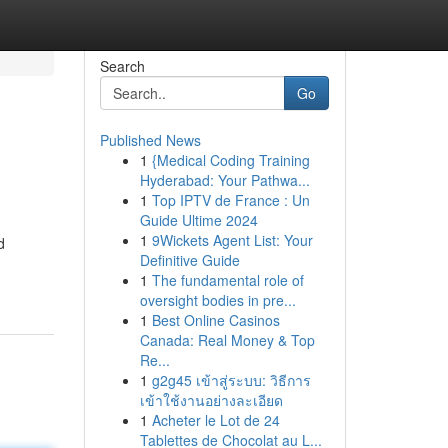
Search
Go
Published News
1
{Medical Coding Training
Hyderabad: Your Pathwa...
1
Top IPTV de France : Un
Guide Ultime 2024
1
9Wickets Agent List: Your
d
Definitive Guide
1
The fundamental role of
oversight bodies in pre...
1
Best Online Casinos
Canada: Real Money & Top
Re...
1
g2g45 เข้าสู่ระบบ: วิธีการ
เข้าใช้งานอย่างละเอียด
1
Acheter le Lot de 24
Tablettes de Chocolat au L...