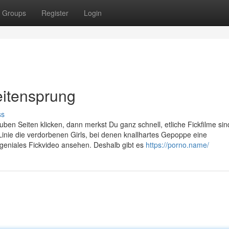
Groups
Register
Login
eitensprung
ss
ben Seiten klicken, dann merkst Du ganz schnell, etliche Fickfilme sin
 Linie die verdorbenen Girls, bei denen knallhartes Gepoppe eine
n geniales Fickvideo ansehen. Deshalb gibt es
https://porno.name/