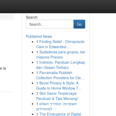
Search
Go
Published News
1
Finding Relief : Chiropractic
Care in Edwardsvi...
1
Sudaderas para grupos, los
mejores Precios
1
Indototo: Panduan Lengkap
dan Ulasan Terbaru
e la
1
Parramatta Rubbish
Collection Providers for Cle...
1
Boost Privacy & Style: A
Guide to Home Window T...
1
Slot Gacor Terpercaya:
Panduan & Tips Menang!
1
חשפניות: המדריך השלם
למתחילים
1
The Emergence of Digital