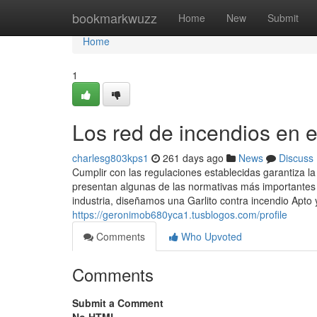
Home
bookmarkwuzz
Home
New
Submit
Home
1
Los red de incendios en 
charlesg803kps1
261 days ago
News
Discuss
Cumplir con las regulaciones establecidas garantiza la
presentan algunas de las normativas más importantes a
industria, diseñamos una Garlito contra incendio Apto
https://geronimob680yca1.tusblogos.com/profile
Comments
Who Upvoted
Comments
Submit a Comment