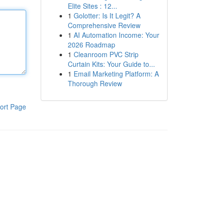
Elite Sites : 12...
1
Golotter: Is It Legit? A
Comprehensive Review
1
AI Automation Income: Your
2026 Roadmap
1
Cleanroom PVC Strip
Curtain Kits: Your Guide to...
1
Email Marketing Platform: A
Thorough Review
ort Page