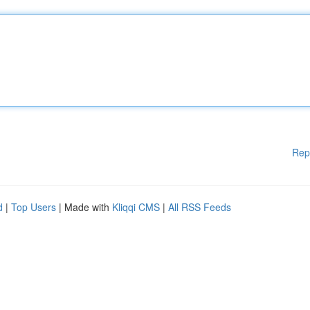
Rep
d
|
Top Users
| Made with
Kliqqi CMS
|
All RSS Feeds