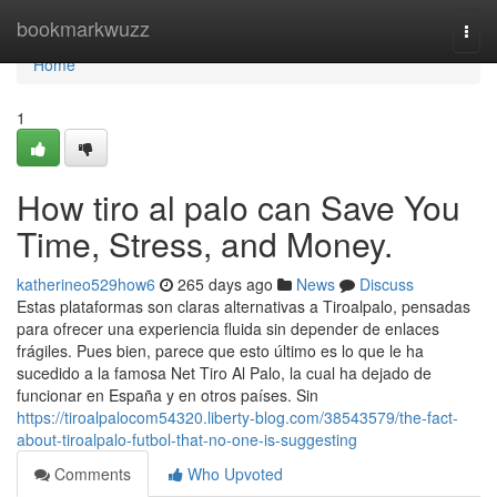
Home
bookmarkwuzz
Togg
navi
Home
1
How tiro al palo can Save You
Time, Stress, and Money.
katherineo529how6
265 days ago
News
Discuss
Estas plataformas son claras alternativas a Tiroalpalo, pensadas
para ofrecer una experiencia fluida sin depender de enlaces
frágiles. Pues bien, parece que esto último es lo que le ha
sucedido a la famosa Net Tiro Al Palo, la cual ha dejado de
funcionar en España y en otros países. Sin
https://tiroalpalocom54320.liberty-blog.com/38543579/the-fact-
about-tiroalpalo-futbol-that-no-one-is-suggesting
Comments
Who Upvoted