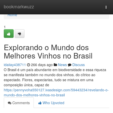
Home
bookmarkwuzz
Togg
navi
Home
1
Explorando o Mundo dos
Melhores Vinhos no Brasil
idaiiay438711
266 days ago
News
Discuss
O Brasil é um país abundante em biodiversidade e essa riqueza
se manifesta também no mundo dos vinhos. do cítrico ao
especiado. Flores, especiarias, tudo se mistura em uma
composição única, capaz de
https://pennyvoha550127.ivasdesign.com/59443234/revelando-o-
mundo-dos-melhores-vinhos-no-brasil
Comments
Who Upvoted