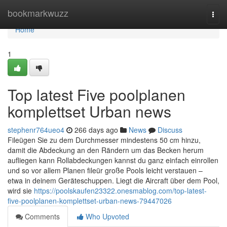
Home
bookmarkwuzz
Togg
navi
Home
1
Top latest Five poolplanen
komplettset Urban news
stephenr764ueo4
266 days ago
News
Discuss
Fileügen Sie zu dem Durchmesser mindestens 50 cm hinzu,
damit die Abdeckung an den Rändern um das Becken herum
aufliegen kann Rollabdeckungen kannst du ganz einfach einrollen
und so vor allem Planen fileür große Pools leicht verstauen –
etwa in deinem Geräteschuppen. Liegt die Aircraft über dem Pool,
wird sie
https://poolskaufen23322.onesmablog.com/top-latest-
five-poolplanen-komplettset-urban-news-79447026
Comments
Who Upvoted