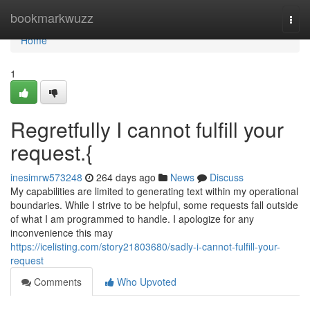
Home
bookmarkwuzz
Togg
navi
Home
1
Regretfully I cannot fulfill your
request.{
inesimrw573248
264 days ago
News
Discuss
My capabilities are limited to generating text within my operational
boundaries. While I strive to be helpful, some requests fall outside
of what I am programmed to handle. I apologize for any
inconvenience this may
https://icelisting.com/story21803680/sadly-i-cannot-fulfill-your-
request
Comments
Who Upvoted