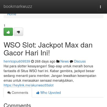
Home
bookmarkwuzz
Togg
navi
Home
1
WSO Slot: Jackpot Max dan
Gacor Hari Ini!
henricqou609539
268 days ago
News
Discuss
Hai para slotter kesayangan! Siap-siap untuk meraih bonus
fantastis di Situs WSO hari ini. Kabar gembira, jackpot besar
sedang menanti para member. Jangan lewatkan kesempatan
emas untuk merasakan sensasi menakjubkan,
https://heylink.me/akunwso55slot
Comments
Who Upvoted
Comments