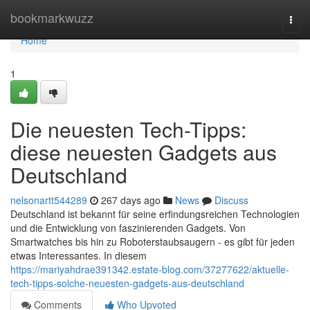
Home
bookmarkwuzz
Togg
navi
Home
1
Die neuesten Tech-Tipps:
diese neuesten Gadgets aus
Deutschland
nelsonartt544289
267 days ago
News
Discuss
Deutschland ist bekannt für seine erfindungsreichen Technologien
und die Entwicklung von faszinierenden Gadgets. Von
Smartwatches bis hin zu Roboterstaubsaugern - es gibt für jeden
etwas Interessantes. In diesem
https://mariyahdrae391342.estate-blog.com/37277622/aktuelle-
tech-tipps-solche-neuesten-gadgets-aus-deutschland
Comments
Who Upvoted