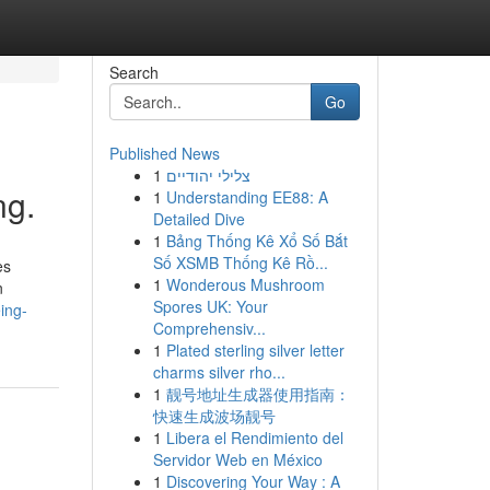
Search
Go
Published News
1
צלילי יהודיים
ng.
1
Understanding EE88: A
Detailed Dive
1
Bảng Thống Kê Xổ Số Bắt
Số XSMB Thống Kê Rồ...
es
1
Wonderous Mushroom
n
Spores UK: Your
ing-
Comprehensiv...
1
Plated sterling silver letter
charms silver rho...
1
靓号地址生成器使用指南：
快速生成波场靓号
1
Libera el Rendimiento del
Servidor Web en México
1
Discovering Your Way : A