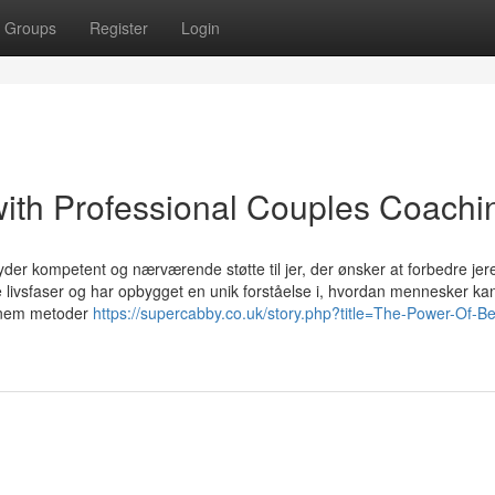
Groups
Register
Login
ith Professional Couples Coachi
yder kompetent og nærværende støtte til jer, der ønsker at forbedre jer
le livsfaser og har opbygget en unik forståelse i, hvordan mennesker ka
nnem metoder
https://supercabby.co.uk/story.php?title=The-Power-Of-Be