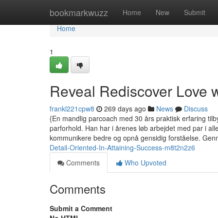
Home
bookmarkwuzz
Home
New
Submit
Home
1
Reveal Rediscover Love w
frankl221cpw8
269 days ago
News
Discuss
{En mandlig parcoach med 30 års praktisk erfaring tilb
parforhold. Han har i årenes løb arbejdet med par i al
kommunikere bedre og opnå gensidig forståelse. Ge
Detail-Oriented-In-Attaining-Success-m8t2n2z6
Comments
Who Upvoted
Comments
Submit a Comment