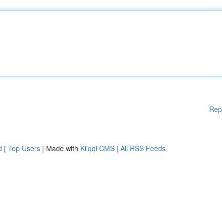
Rep
d
|
Top Users
| Made with
Kliqqi CMS
|
All RSS Feeds