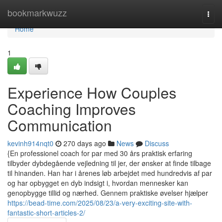
Home
bookmarkwuzz
Togg
navi
Home
1
Experience How Couples
Coaching Improves
Communication
kevinh914nqt0
270 days ago
News
Discuss
{En professionel coach for par med 30 års praktisk erfaring
tilbyder dybdegående vejledning til jer, der ønsker at finde tilbage
til hinanden. Han har i årenes løb arbejdet med hundredvis af par
og har opbygget en dyb indsigt i, hvordan mennesker kan
genopbygge tillid og nærhed. Gennem praktiske øvelser hjælper
https://bead-time.com/2025/08/23/a-very-exciting-site-with-
fantastic-short-articles-2/