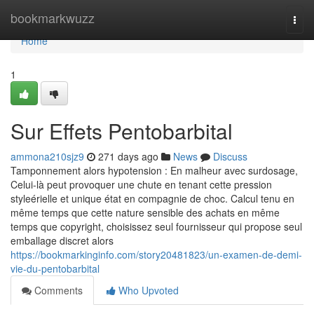
Home
bookmarkwuzz
Togg
navi
Home
1
Sur Effets Pentobarbital
ammona210sjz9
271 days ago
News
Discuss
Tamponnement alors hypotension : En malheur avec surdosage,
Celui-là peut provoquer une chute en tenant cette pression
styleérielle et unique état en compagnie de choc. Calcul tenu en
même temps que cette nature sensible des achats en même
temps que copyright, choisissez seul fournisseur qui propose seul
emballage discret alors
https://bookmarkinginfo.com/story20481823/un-examen-de-demi-
vie-du-pentobarbital
Comments
Who Upvoted