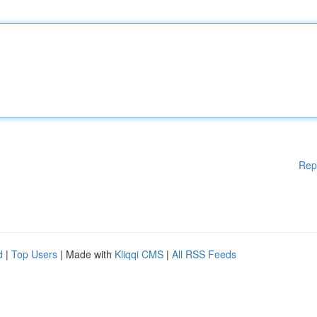
Rep
d
|
Top Users
| Made with
Kliqqi CMS
|
All RSS Feeds