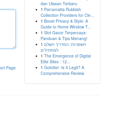
dan Ulasan Terbaru
1
Parramatta Rubbish
Collection Providers for Cle...
1
Boost Privacy & Style: A
Guide to Home Window T...
1
Slot Gacor Terpercaya:
Panduan & Tips Menang!
1
חשפניות: המדריך השלם
למתחילים
1
The Emergence of Digital
Elite Sites : 12...
1
Golotter: Is It Legit? A
ort Page
Comprehensive Review