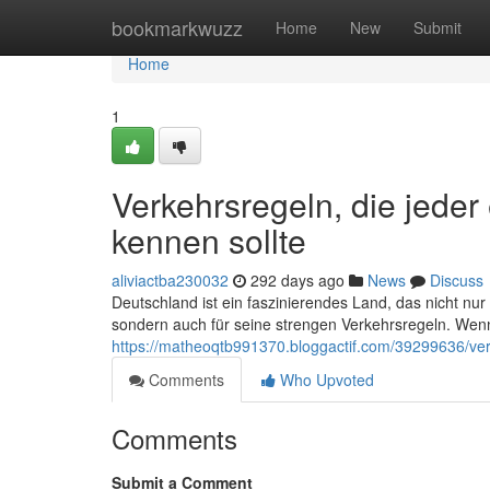
Home
bookmarkwuzz
Home
New
Submit
Home
1
Verkehrsregeln, die jede
kennen sollte
aliviactba230032
292 days ago
News
Discuss
Deutschland ist ein faszinierendes Land, das nicht nu
sondern auch für seine strengen Verkehrsregeln. Wenn
https://matheoqtb991370.bloggactif.com/39299636/verk
Comments
Who Upvoted
Comments
Submit a Comment