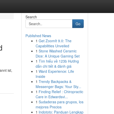
Search
Go
Published News
1
Get ZoomIt 9.0: The
d
Capabilities Unveiled
1
Stone Washed Ceramic
Dice: A Unique Gaming Set
1
Tìm hiểu về 123b Hướng
dẫn chi tiết & đánh giá
nnt ist,
1
Ward Experience: Life
Inside
1
Trendy Backpacks &
Messenger Bags: Your Sty...
1
Finding Relief : Chiropractic
Care in Edwardsvi...
1
Sudaderas para grupos, los
mejores Precios
1
Indototo: Panduan Lengkap