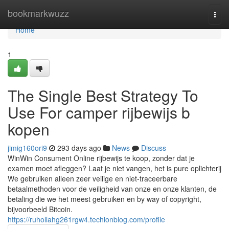
Home
bookmarkwuzz
Togg
navi
Home
1
The Single Best Strategy To
Use For camper rijbewijs b
kopen
jimig160ori9
293 days ago
News
Discuss
WinWin Consument Online rijbewijs te koop, zonder dat je
examen moet afleggen? Laat je niet vangen, het is pure oplichterij
We gebruiken alleen zeer veilige en niet-traceerbare
betaalmethoden voor de veiligheid van onze en onze klanten, de
betaling die we het meest gebruiken en by way of copyright,
bijvoorbeeld Bitcoin.
https://ruhollahg261rgw4.techionblog.com/profile