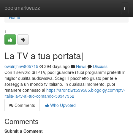
Home
bookmarkwuzz
Togg
navi
Home
1
La TV a tua portata|
owainjhnw805715
294 days ago
News
Discuss
Con il servizio di IPTV, puoi guardare i tuoi programmi preferiti in
miglior qualità audiovisiva. Scegli il pacchetto giusto per te e
sorseggia un mondo tv italiano. In qualsiasi momento, puoi
rimanere connesso al
https://aronzlwz539585.blogdigy.com/iptv-
italia-la-tv-al-tuo-comando-58347352
Comments
Who Upvoted
Comments
Submit a Comment