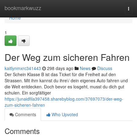
Home
bookmarkwuzz
Togg
navi
Home
1
Der Weg zum sicheren Fahren
kaitlynmxrc341443
298 days ago
News
Discuss
Der Schein Klasse B ist das Ticket für die Freiheit auf den
Strassen. Mit ihm kannst du ihre\/ dein eigenes Auto fahren und
die Welt entdecken. Doch bevor es losgeht, musst du dich gut
schulen. Ein sorgfältiger
https://junaidfila397458.sharebyblog.com/37697073/der-weg-
zum-sicheren-fahren
Comments
Who Upvoted
Comments