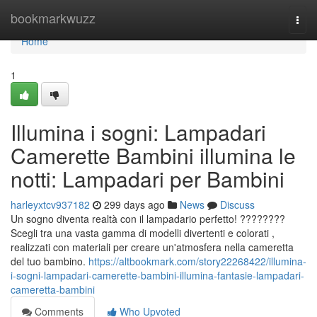
Home
bookmarkwuzz
Togg
navi
Home
1
Illumina i sogni: Lampadari
Camerette Bambini illumina le
notti: Lampadari per Bambini
harleyxtcv937182
299 days ago
News
Discuss
Un sogno diventa realtà con il lampadario perfetto! ????????
Scegli tra una vasta gamma di modelli divertenti e colorati ,
realizzati con materiali per creare un'atmosfera nella cameretta
del tuo bambino.
https://altbookmark.com/story22268422/illumina-
i-sogni-lampadari-camerette-bambini-illumina-fantasie-lampadari-
cameretta-bambini
Comments
Who Upvoted