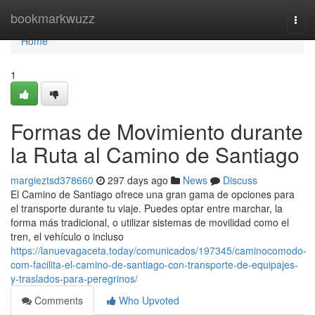
Home
bookmarkwuzz
Togg
navi
Home
1
Formas de Movimiento durante
la Ruta al Camino de Santiago
margieztsd378660
297 days ago
News
Discuss
El Camino de Santiago ofrece una gran gama de opciones para
el transporte durante tu viaje. Puedes optar entre marchar, la
forma más tradicional, o utilizar sistemas de movilidad como el
tren, el vehículo o incluso
https://lanuevagaceta.today/comunicados/197345/caminocomodo-
com-facilita-el-camino-de-santiago-con-transporte-de-equipajes-
y-traslados-para-peregrinos/
Comments
Who Upvoted