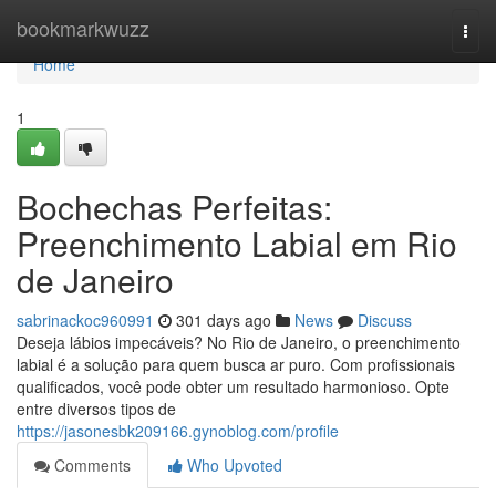
Home
bookmarkwuzz
Togg
navi
Home
1
Bochechas Perfeitas:
Preenchimento Labial em Rio
de Janeiro
sabrinackoc960991
301 days ago
News
Discuss
Deseja lábios impecáveis? No Rio de Janeiro, o preenchimento
labial é a solução para quem busca ar puro. Com profissionais
qualificados, você pode obter um resultado harmonioso. Opte
entre diversos tipos de
https://jasonesbk209166.gynoblog.com/profile
Comments
Who Upvoted