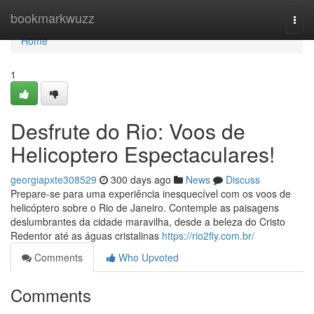
Home
bookmarkwuzz
Togg
navi
Home
1
Desfrute do Rio: Voos de
Helicoptero Espectaculares!
georgiapxte308529
300 days ago
News
Discuss
Prepare-se para uma experiência inesquecível com os voos de
helicóptero sobre o Rio de Janeiro. Contemple as paisagens
deslumbrantes da cidade maravilha, desde a beleza do Cristo
Redentor até as águas cristalinas
https://rio2fly.com.br/
Comments
Who Upvoted
Comments