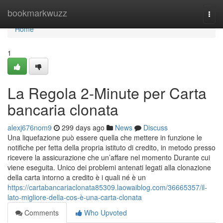
Home
bookmarkwuzz
Togg
navi
Home
1
La Regola 2-Minute per Carta
bancaria clonata
alexj676nom9
299 days ago
News
Discuss
Una liquefazione può essere quella che mettere in funzione le
notifiche per fetta della propria istituto di credito, in metodo presso
ricevere la assicurazione che un’affare nel momento Durante cui
viene eseguita. Unico dei problemi antenati legati alla clonazione
della carta intorno a credito è i quali né è un
https://cartabancariaclonata85309.laowaiblog.com/36665357/il-
lato-migliore-della-cos-è-una-carta-clonata
Comments
Who Upvoted