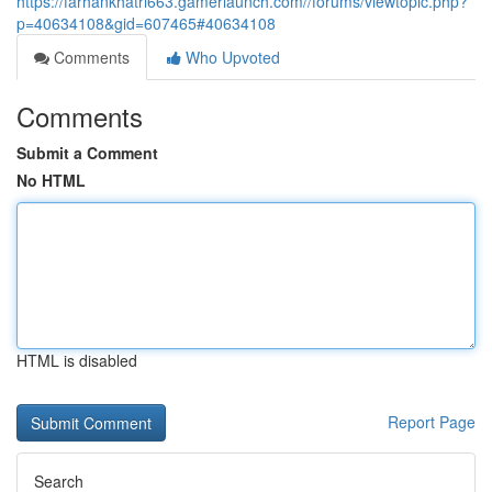
https://farhankhatri663.gamerlaunch.com//forums/viewtopic.php?
p=40634108&gid=607465#40634108
Comments
Who Upvoted
Comments
Submit a Comment
No HTML
HTML is disabled
Report Page
Search