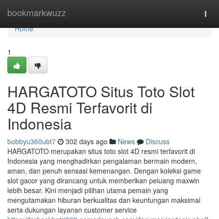
Home
bookmarkwuzz
Togg
navi
Home
1
HARGATOTO Situs Toto Slot
4D Resmi Terfavorit di
Indonesia
bobbyu360ubt7
302 days ago
News
Discuss
HARGATOTO merupakan situs toto slot 4D resmi terfavorit di
Indonesia yang menghadirkan pengalaman bermain modern,
aman, dan penuh sensasi kemenangan. Dengan koleksi game
slot gacor yang dirancang untuk memberikan peluang maxwin
lebih besar. Kini menjadi pilihan utama pemain yang
mengutamakan hiburan berkualitas dan keuntungan maksimal
serta dukungan layanan customer service