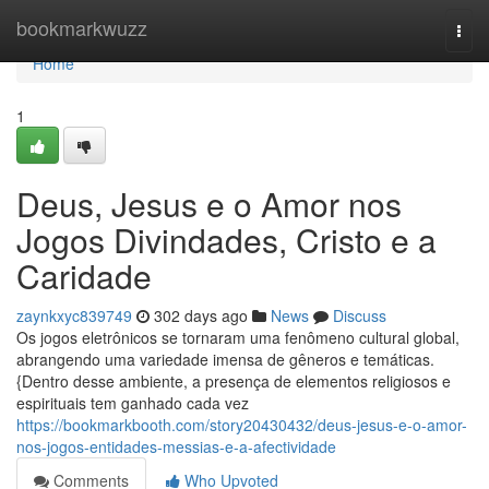
Home
bookmarkwuzz
Togg
navi
Home
1
Deus, Jesus e o Amor nos
Jogos Divindades, Cristo e a
Caridade
zaynkxyc839749
302 days ago
News
Discuss
Os jogos eletrônicos se tornaram uma fenômeno cultural global,
abrangendo uma variedade imensa de gêneros e temáticas.
{Dentro desse ambiente, a presença de elementos religiosos e
espirituais tem ganhado cada vez
https://bookmarkbooth.com/story20430432/deus-jesus-e-o-amor-
nos-jogos-entidades-messias-e-a-afectividade
Comments
Who Upvoted