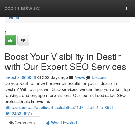
Home
bookmarkwuzz
Togg
navi
Home
1
Boost Your Visibility in Destin
with Our Expert SEO Services
theochzc665088
302 days ago
News
Discuss
Do you want to thrive the search results for your industry in
Destin? With our proven SEO services, we can help you attain top
rankings and engage more visitors. Our team of dedicated SEO
professionals knows the
https://claude.ai/public/artifacts/b9ca74d7-12d5-4ffa-857f-
d692453fd97a
Comments
Who Upvoted