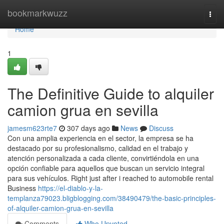
Home
bookmarkwuzz
Togg
navi
Home
1
The Definitive Guide to alquiler
camion grua en sevilla
jamesm623rte7
307 days ago
News
Discuss
Con una amplia experiencia en el sector, la empresa se ha
destacado por su profesionalismo, calidad en el trabajo y
atención personalizada a cada cliente, convirtiéndola en una
opción confiable para aquellos que buscan un servicio integral
para sus vehículos. Right just after i reached to automobile rental
Business
https://el-diablo-y-la-
templanza79023.bligblogging.com/38490479/the-basic-principles-
of-alquiler-camion-grua-en-sevilla
Comments
Who Upvoted