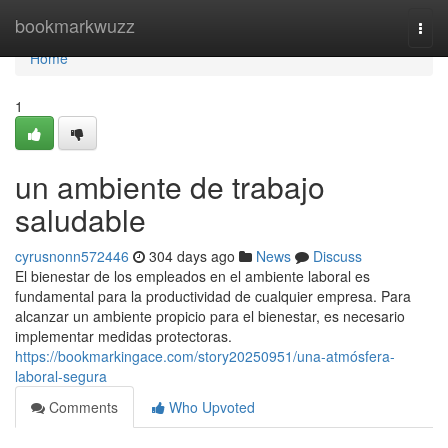
Home
bookmarkwuzz
Togg
navi
Home
1
un ambiente de trabajo
saludable
cyrusnonn572446
304 days ago
News
Discuss
El bienestar de los empleados en el ambiente laboral es
fundamental para la productividad de cualquier empresa. Para
alcanzar un ambiente propicio para el bienestar, es necesario
implementar medidas protectoras.
https://bookmarkingace.com/story20250951/una-atmósfera-
laboral-segura
Comments
Who Upvoted