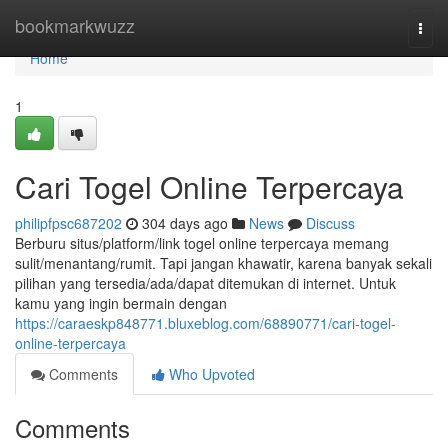
Home
bookmarkwuzz
Togg
navi
Home
1
Cari Togel Online Terpercaya
philipfpsc687202
304 days ago
News
Discuss
Berburu situs/platform/link togel online terpercaya memang
sulit/menantang/rumit. Tapi jangan khawatir, karena banyak sekali
pilihan yang tersedia/ada/dapat ditemukan di internet. Untuk
kamu yang ingin bermain dengan
https://caraeskp848771.bluxeblog.com/68890771/cari-togel-
online-terpercaya
Comments
Who Upvoted
Comments