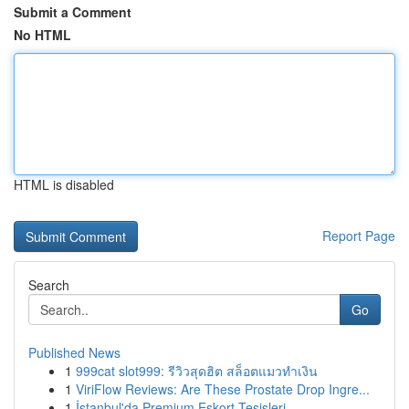
Submit a Comment
No HTML
HTML is disabled
Report Page
Search
Go
Published News
1
999cat slot999: รีวิวสุดฮิต สล็อตแมวทำเงิน
1
ViriFlow Reviews: Are These Prostate Drop Ingre...
1
İstanbul'da Premium Eskort Tesisleri