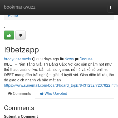
Home
bookmarkwuzz
Togg
navi
Home
1
I9betzapp
brody8n41mvd9
309 days ago
News
Discuss
I9BET – Nền Tảng Giải Trí Đẳng Cấp: Với các sản phẩm hot như
thể thao, casino live, bắn cá, slot game, nổ hũ và xổ số online,
i9BET mang đến trải nghiệm giải trí tuyệt vời. Giao diện tối ưu, tốc
độ giao dịch nhanh và bảo mật an
https://www.sunemall.com/board/board_topic/8431232/7237822.htm
Comments
Who Upvoted
Comments
Submit a Comment