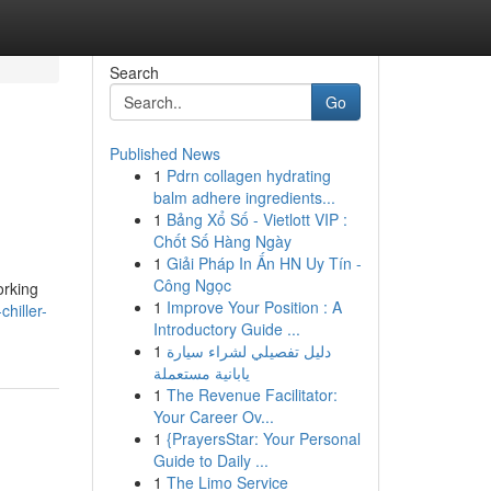
Search
Go
Published News
1
Pdrn collagen hydrating
balm adhere ingredients...
1
Bảng Xổ Số - Vietlott VIP :
Chốt Số Hàng Ngày
1
Giải Pháp In Ấn HN Uy Tín -
Công Ngọc
orking
1
Improve Your Position : A
hiller-
Introductory Guide ...
1
دليل تفصيلي لشراء سيارة
يابانية مستعملة
1
The Revenue Facilitator:
Your Career Ov...
1
{PrayersStar: Your Personal
Guide to Daily ...
1
The Limo Service