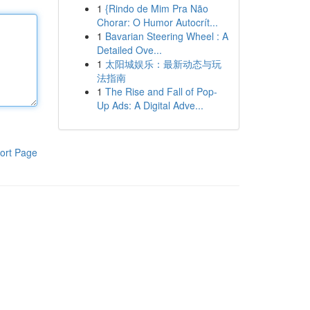
1
{Rindo de Mim Pra Não
Chorar: O Humor Autocrít...
1
Bavarian Steering Wheel : A
Detailed Ove...
1
太阳城娱乐：最新动态与玩
法指南
1
The Rise and Fall of Pop-
Up Ads: A Digital Adve...
ort Page