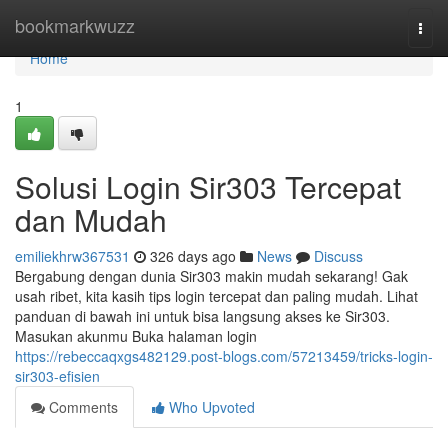
Home
bookmarkwuzz
Togg
navi
Home
1
Solusi Login Sir303 Tercepat
dan Mudah
emiliekhrw367531
326 days ago
News
Discuss
Bergabung dengan dunia Sir303 makin mudah sekarang! Gak
usah ribet, kita kasih tips login tercepat dan paling mudah. Lihat
panduan di bawah ini untuk bisa langsung akses ke Sir303.
Masukan akunmu Buka halaman login
https://rebeccaqxgs482129.post-blogs.com/57213459/tricks-login-
sir303-efisien
Comments
Who Upvoted