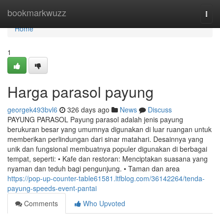
Home
bookmarkwuzz
Togg
navi
Home
1
Harga parasol payung
georgek493bvl6
326 days ago
News
Discuss
PAYUNG PARASOL Payung parasol adalah jenis payung
berukuran besar yang umumnya digunakan di luar ruangan untuk
memberikan perlindungan dari sinar matahari. Desainnya yang
unik dan fungsional membuatnya populer digunakan di berbagai
tempat, seperti: • Kafe dan restoran: Menciptakan suasana yang
nyaman dan teduh bagi pengunjung. • Taman dan area
https://pop-up-counter-table61581.ltfblog.com/36142264/tenda-
payung-speeds-event-pantai
Comments
Who Upvoted