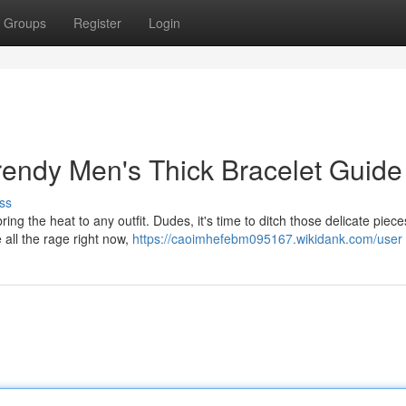
Groups
Register
Login
endy Men's Thick Bracelet Guide
ss
ng the heat to any outfit. Dudes, it's time to ditch those delicate piec
all the rage right now,
https://caoimhefebm095167.wikidank.com/user