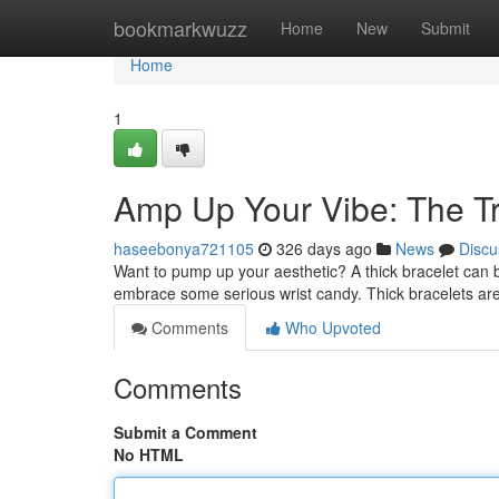
Home
bookmarkwuzz
Home
New
Submit
Home
1
Amp Up Your Vibe: The Tr
haseebonya721105
326 days ago
News
Discu
Want to pump up your aesthetic? A thick bracelet can bri
embrace some serious wrist candy. Thick bracelets are 
Comments
Who Upvoted
Comments
Submit a Comment
No HTML