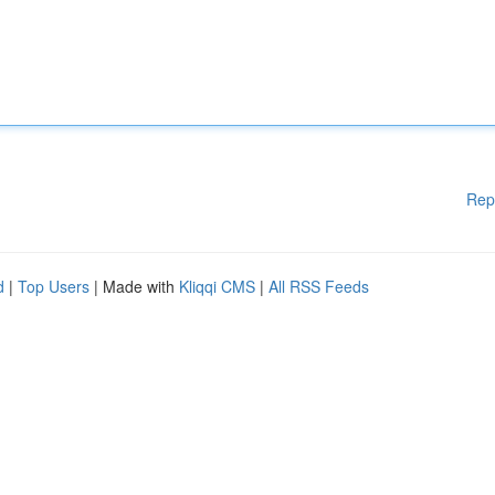
Rep
d
|
Top Users
| Made with
Kliqqi CMS
|
All RSS Feeds