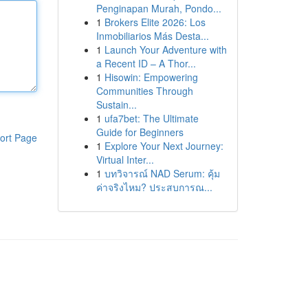
Penginapan Murah, Pondo...
1
Brokers Elite 2026: Los
Inmobiliarios Más Desta...
1
Launch Your Adventure with
a Recent ID – A Thor...
1
Hisowin: Empowering
Communities Through
Sustain...
1
ufa7bet: The Ultimate
Guide for Beginners
ort Page
1
Explore Your Next Journey:
Virtual Inter...
1
บทวิจารณ์ NAD Serum: คุ้ม
ค่าจริงไหม? ประสบการณ...