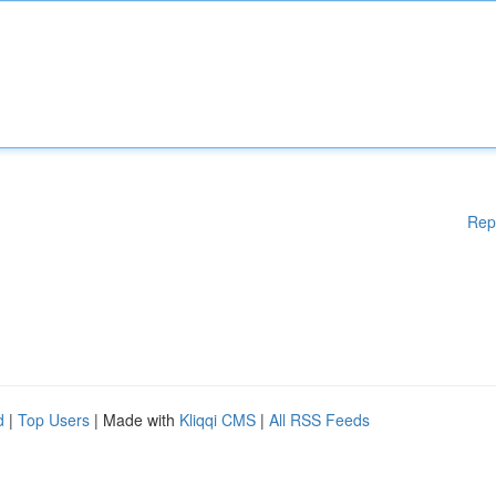
Rep
d
|
Top Users
| Made with
Kliqqi CMS
|
All RSS Feeds