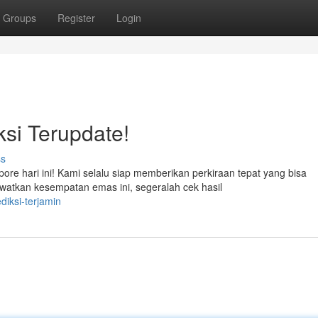
Groups
Register
Login
ksi Terupdate!
ss
pore hari ini! Kami selalu siap memberikan perkiraan tepat yang bisa
tkan kesempatan emas ini, segeralah cek hasil
diksi-terjamin