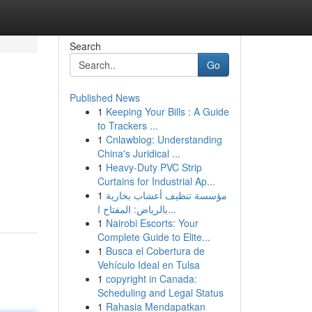
Search
Go
Published News
1
Keeping Your Bills : A Guide
to Trackers ...
1
Cnlawblog: Understanding
China's Juridical ...
1
Heavy-Duty PVC Strip
Curtains for Industrial Ap...
1
مؤسسة تنظيف أعشاب بخارية
بالرياض: المفتاح ا...
1
Nairobi Escorts: Your
Complete Guide to Elite...
1
Busca el Cobertura de
Vehículo Ideal en Tulsa
1
copyright in Canada:
Scheduling and Legal Status
1
Rahasia Mendapatkan