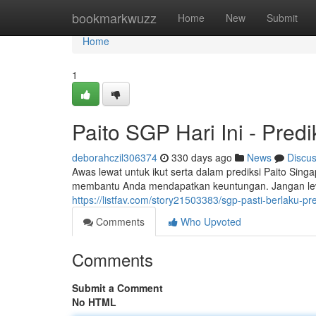
Home
bookmarkwuzz
Home
New
Submit
Home
1
Paito SGP Hari Ini - Predi
deborahczil306374
330 days ago
News
Discu
Awas lewat untuk ikut serta dalam prediksi Paito Singa
membantu Anda mendapatkan keuntungan. Jangan lewa
https://listfav.com/story21503383/sgp-pasti-berlaku-pre
Comments
Who Upvoted
Comments
Submit a Comment
No HTML